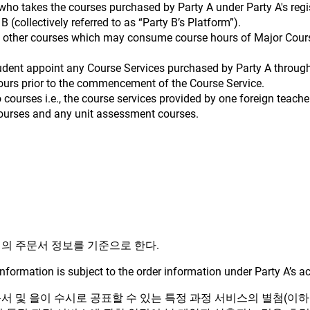
who takes the courses purchased by Party A under Party A's regis
B (collectively referred to as “Party B’s Platform”).
 other courses which may consume course hours of Major Courses
tudent appoint any Course Services purchased by Party A through 
ours prior to the commencement of the Course Service.
o courses i.e., the course services provided by one foreign teach
courses and any unit assessment courses.
내의 주문서 정보를 기준으로 한다.
nformation is subject to the order information under Party A’s a
문서 및 을이 수시로 공표할 수 있는 특정 과정 서비스의 별첨(이하 