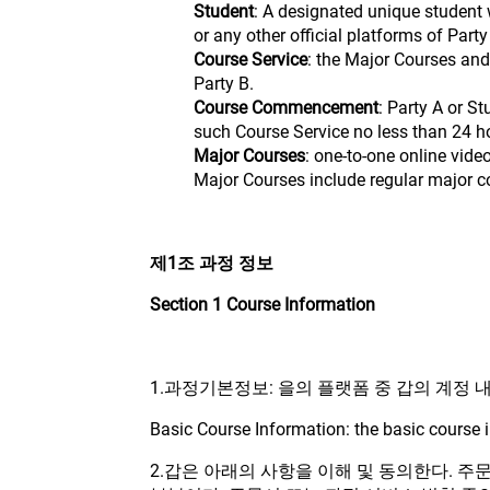
Student
: A designated unique student 
or any other official platforms of Party 
Course Service
: the Major Courses and
Party B.
Course Commencement
: Party A or S
such Course Service no less than 24 h
Major Courses
: one-to-one online vide
Major Courses include regular major 
제1조 과정 정보
Section 1 Course Information
1.과정기본정보: 을의 플랫폼 중 갑의 계정 
Basic Course Information: the basic course i
2.갑은 아래의 사항을 이해 및 동의한다. 주